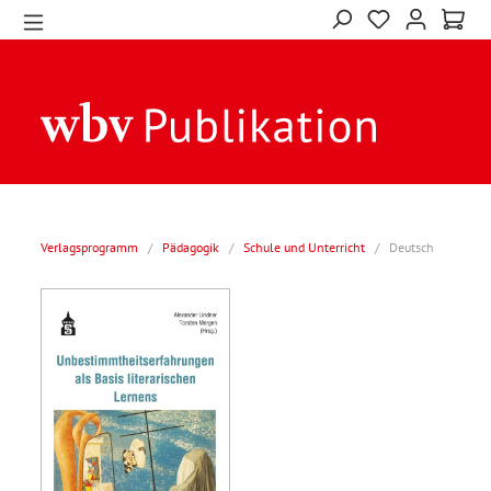
Verlagsprogramm
/
Pädagogik
/
Schule und Unterricht
/
Deutsch