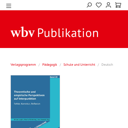
Verlagsprogramm
/
Pädagogik
/
Schule und Unterricht
/
Deutsch