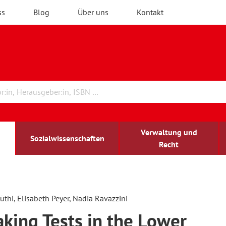
ss
Blog
Über uns
Kontakt
Verwaltung und
Sozialwissenschaften
Recht
rchitektur
chreibwissenschaft
irchenrecht
lind-sehbehindert
Erwachsenenbildung
üthi, Elisabeth Peyer, Nadia Ravazzini
king Tests in the Lower
ulturelle Bildung
rühkindliche Bildung
ochschule und Wissenschaft
assrecht
vb forum