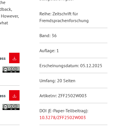
the
edback,
Reihe: Zeitschrift für
. However,
Fremdsprachenforschung
 what
Band: 36
Auflage: 1
ess
Erscheinungsdatum: 05.12.2025
Umfang: 20 Seiten
ess
Artikelnr: ZFF2502W003
DOI (E-Paper-Teilbeitrag):
10.3278/ZFF2502W003