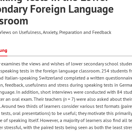
ondary Foreign Language
ssroom
hilosophie
oziale Arbeit
orum Erwachsenenbildung
Schule und Unterricht
 Views on Usefulness, Anxiety, Preparation and Feedback
chul- und Unterrichtsforschung
AB-Forum
bung
y examines the views and wishes of lower secondary school stude
ersonal- und
 speaking tests in the foreign language classroom. 254 students 
oSch
rganisationsentwicklung
nd Italian-speaking Switzerland completed a written questionnair
n, feedback, usefulness and stress during speaking tests in Germa
nguage. In addition, short interviews were conducted with 84 stu
eminar
fter an oral exam. Their teachers (
n
= 7) were also asked about their
 Around two thirds of learners consider various test formats (paire
 tests, oral presentations) to be useful; they motivate this primaril
eitschrift für
 of speaking itself. However, a majority of learners also find all t
er stressful, with the paired tests being seen as both the least stre
remdsprachenforschung