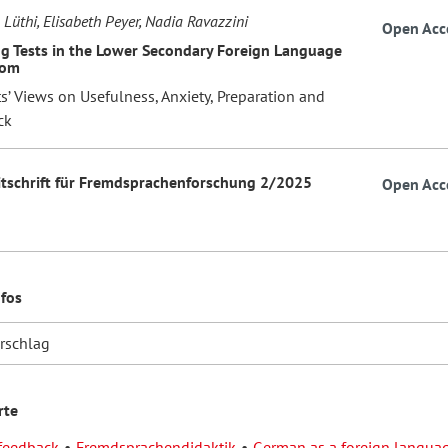
 Lüthi, Elisabeth Peyer, Nadia Ravazzini
Open Acc
g Tests in the Lower Secondary Foreign Language
oom
s’ Views on Usefulness, Anxiety, Preparation and
ck
eitschrift für Fremdsprachenforschung 2/2025
Open Acc
nfos
orschlag
rte
feedback
Fremdsprachendidaktik
German as a foreign langua