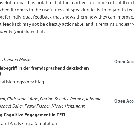
seful format. It is notable that the teachers are more critical than 
hen it comes to the usefulness of speaking tests. In regard to fe
prefer individual feedback that shows them how they can improve
t feedback may not be directly actionable, and it remains unclear
udents (can) do with it.
, Thorsten Merse
Open Acc
iebegriff in der fremdsprachendidaktischen
g
matisierungsvorschlag
en, Christiane Lütge, Florian Schultz-Pernice, Johanna
Open Acc
ichael Sailer, Frank Fischer, Nicole Heitzmann
g Cognitive Engagement in TEFL
g and Analyzing a Simulation