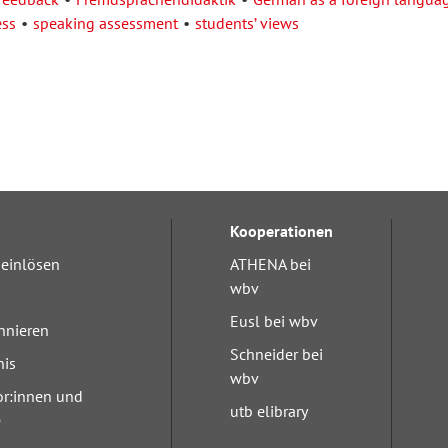
ess
speaking assessment
students’ views
Kooperationen
einlösen
ATHENA bei
wbv
Eusl bei wbv
nnieren
Schneider bei
nis
wbv
or:innen und
utb elibrary
e