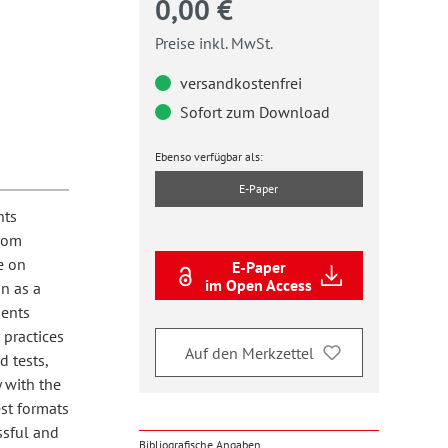
0,00 €
Preise inkl. MwSt.
versandkostenfrei
Sofort zum Download
Ebenso verfügbar als:
E-Paper
nts
from
e on
E-Paper
im Open Access
n as a
dents
 practices
Auf den Merkzettel
d tests,
y with the
est formats
ssful and
Bibliografische Angaben