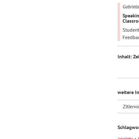
Gabriela
Speakin
Classr
Student
Feedba
Inhalt: Z
weitere I
Zitierv
Schlagwo
anxiety