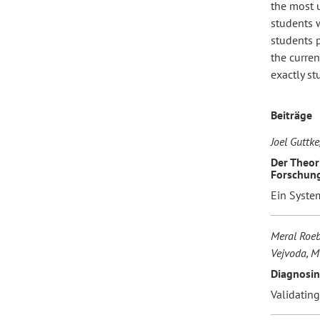
the most u
students w
students 
Forum Arbeitslehre
the curren
exactly st
Beiträge
Joel Guttke
Der Theor
Forschun
Ein Syste
Meral Roeb
Vejvoda, M
Diagnosin
Validatin