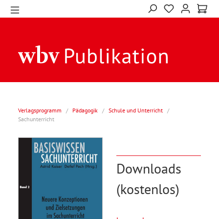
Verlagsprogramm
/
Pädagogik
/
Schule und Unterricht
/
Sachunterricht
Downloads
(kostenlos)