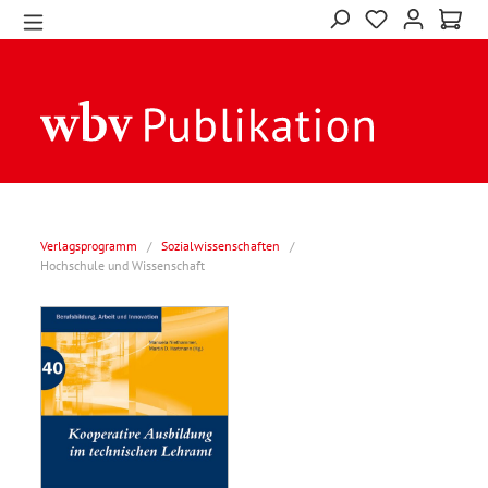
Verlagsprogramm
/
Sozialwissenschaften
/
Hochschule und Wissenschaft