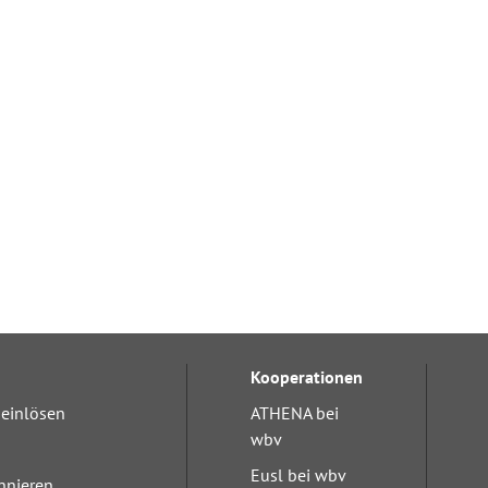
Kooperationen
einlösen
ATHENA bei
wbv
Eusl bei wbv
nnieren