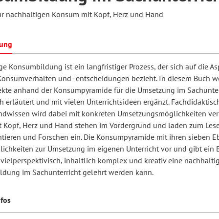
ür nachhaltigen Konsum mit Kopf, Herz und Hand
hilosophie
oziale Arbeit
orum Erwachsenenbildung
Schule und Unterricht
bung
e Konsumbildung ist ein langfristiger Prozess, der sich auf die A
onsumverhalten und -entscheidungen bezieht. In diesem Buch w
chul- und Unterrichtsforschung
AB-Forum
ekte anhand der Konsumpyramide für die Umsetzung im Sachunter
h erläutert und mit vielen Unterrichtsideen ergänzt. Fachdidaktisc
ersonal- und
ndwissen wird dabei mit konkreten Umsetzungsmöglichkeiten ver
oSch
t Kopf, Herz und Hand stehen im Vordergrund und laden zum Lese
rganisationsentwicklung
tieren und Forschen ein. Die Konsumpyramide mit ihren sieben 
lichkeiten zur Umsetzung im eigenen Unterricht vor und gibt ein B
 vielperspektivisch, inhaltlich komplex und kreativ eine nachhalti
eminar
dung im Sachunterricht gelehrt werden kann.
eitschrift für
nfos
remdsprachenforschung