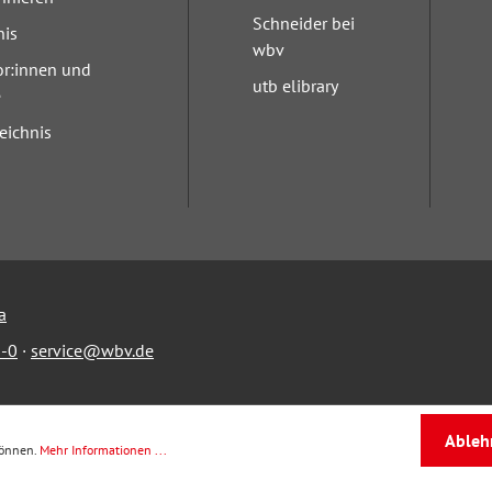
Schneider bei
nis
wbv
or:innen und
utb elibrary
e
eichnis
a
-0
·
service@wbv.de
Ableh
können.
Mehr Informationen ...