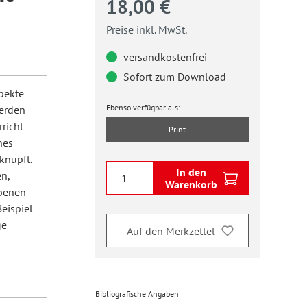
18,00 €
Preise inkl. MwSt.
versandkostenfrei
Sofort zum Download
spekte
Ebenso verfügbar als:
erden
richt
Print
hes
knüpft.
In den
n,
Warenkorb
Ebenen
eispiel
ge
Auf den Merkzettel
Bibliografische Angaben