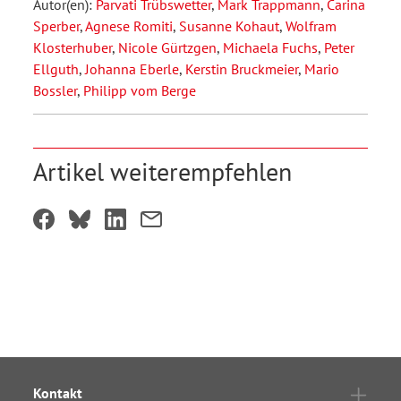
Autor(en):
Parvati Trübswetter
,
Mark Trappmann
,
Carina
Sperber
,
Agnese Romiti
,
Susanne Kohaut
,
Wolfram
Klosterhuber
,
Nicole Gürtzgen
,
Michaela Fuchs
,
Peter
Ellguth
,
Johanna Eberle
,
Kerstin Bruckmeier
,
Mario
Bossler
,
Philipp vom Berge
Artikel weiterempfehlen
Kontakt