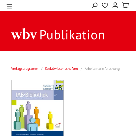
Verlagsprogramm
/
Sozialwissenschaften
/
Arbeitsmarktforschung