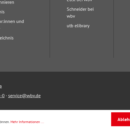
nnieren
Schneider bei
nis
wbv
or:innen und
utb elibrary
e
eichnis
a
-0
·
service@wbv.de
Ableh
können.
Mehr Informationen ...