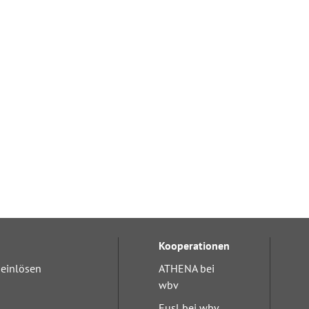
Kooperationen
einlösen
ATHENA bei
wbv
Eusl bei wbv