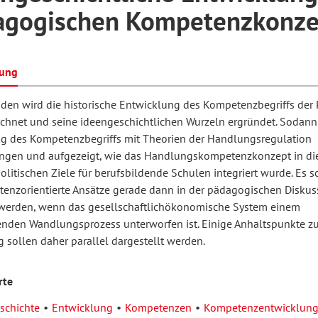
agogischen Kompetenzkonze
hilosophie
oziale Arbeit
orum Erwachsenenbildung
Schule und Unterricht
bung
den wird die historische Entwicklung des Kompetenzbegriffs der
chul- und Unterrichtsforschung
AB-Forum
chnet und seine ideengeschichtlichen Wurzeln ergründet. Sodann
g des Kompetenzbegriffs mit Theorien der Handlungsregulation
gen und aufgezeigt, wie das Handlungskompetenzkonzept in di
ersonal- und
litischen Ziele für berufsbildende Schulen integriert wurde. Es sc
oSch
rganisationsentwicklung
enzorientierte Ansätze gerade dann in der pädagogischen Diskus
 werden, wenn das gesellschaftlichökonomische System einem
nden Wandlungsprozess unterworfen ist. Einige Anhaltspunkte zu
eminar
 sollen daher parallel dargestellt werden.
rte
eitschrift für
schichte
Entwicklung
Kompetenzen
Kompetenzentwicklun
remdsprachenforschung