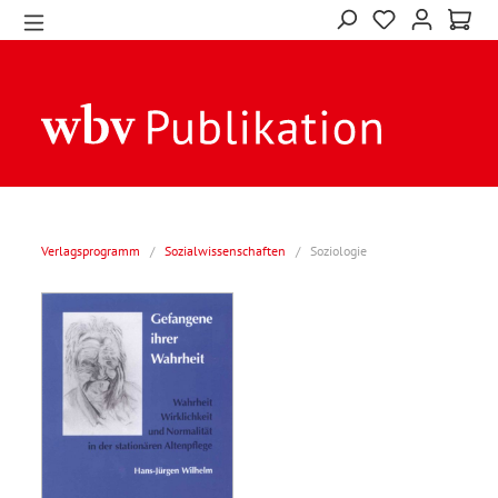
Verlagsprogramm
/
Sozialwissenschaften
/
Soziologie