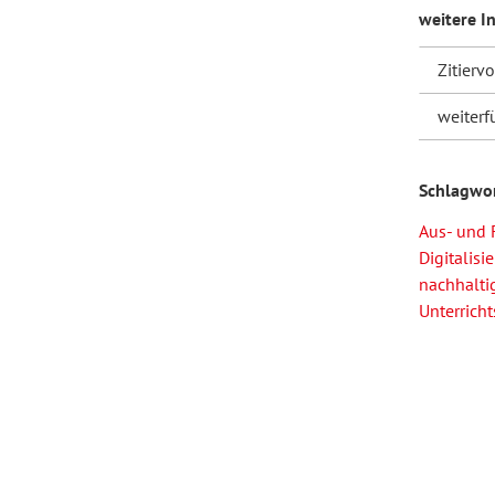
weitere I
Zitierv
weiterf
Schlagwo
Aus- und 
Digitalisi
nachhalti
Unterrich