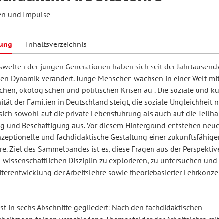
en und Impulse
hilosophie
oziale Arbeit
orum Erwachsenenbildung
Schule und Unterricht
bung
Inhaltsverzeichnis
swelten der jungen Generationen haben sich seit der Jahrtausen
ßen Dynamik verändert. Junge Menschen wachsen in einer Welt mi
chul- und Unterrichtsforschung
AB-Forum
hen, ökologischen und politischen Krisen auf. Die soziale und ku
tät der Familien in Deutschland steigt, die soziale Ungleichheit 
ersonal- und
sich sowohl auf die private Lebensführung als auch auf die Teilh
oSch
g und Beschäftigung aus. Vor diesem Hintergrund entstehen neu
rganisationsentwicklung
nzeptionelle und fachdidaktische Gestaltung einer zukunftsfähige
re. Ziel des Sammelbandes ist es, diese Fragen aus der Perspektiv
n wissenschaftlichen Disziplin zu explorieren, zu untersuchen und
eminar
iterentwicklung der Arbeitslehre sowie theoriebasierter Lehrkonze
eitschrift für
st in sechs Abschnitte gegliedert: Nach den fachdidaktischen
remdsprachenforschung