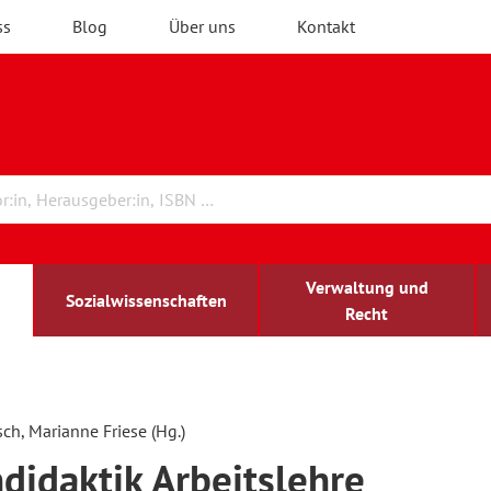
ss
Blog
Über uns
Kontakt
Verwaltung und
Sozialwissenschaften
Recht
rchitektur
chreibwissenschaft
irchenrecht
lind-sehbehindert
Erwachsenenbildung
sch, Marianne Friese (Hg.)
didaktik Arbeitslehre
ulturelle Bildung
rühkindliche Bildung
ochschule und Wissenschaft
assrecht
vb forum