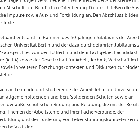
sbeiträgen folgen verschiedene Themenfelder der Arbeitslehre mi
n Abschnitt zur Beruflichen Orientierung. Daran schließen die Abs
he Impulse sowie Aus- und Fortbildung an. Den Abschluss bilden 
e Texte.
lband entstand im Rahmen des 50-jährigen Jubiläums der Arbeit
ischen Universität Berlin und der dazu durchgeführten Jubiläums
- ausgerichtet von der TU Berlin und dem Fachgebiet Fachdidakti
re (ALFA) sowie der Gesellschaft für Arbeit, Technik, Wirtschaft im 
 sowie in weiteren Forschungskontexten und Diskursen zur Moder
slehre.
 sich an Lehrende und Studierende der Arbeitslehre an Universitäte
an allgemeinbildenden und berufsbildenden Schulen sowie an
nen der außerschulischen Bildung und Beratung, die mit der Beruf
ung, Themen der Arbeitslehre und ihrer Fächerverbünde, der
erbildung und der Förderung von Lebensführungskompetenzen 
en befasst sind.