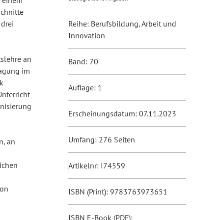
t einem
chnitte
drei
Reihe: Berufsbildung, Arbeit und
Innovation
slehre an
Band: 70
tagung im
k
Auflage: 1
Unterricht
nisierung
Erscheinungsdatum: 07.11.2023
Umfang: 276 Seiten
n, an
lichen
Artikelnr: I74559
von
ISBN (Print): 9783763973651
ISBN E-Book (PDF):