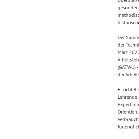
Überblick
gesonderte
methodisc
Forum Arbeitslehre
historisch
Der Samme
der Techn
März 2022
Arbeitsleh
(GATWU) -
der Arbeit
Er richtet
Lehrende 
Expert:in
Orientier
Verbrauch
Jugendlich