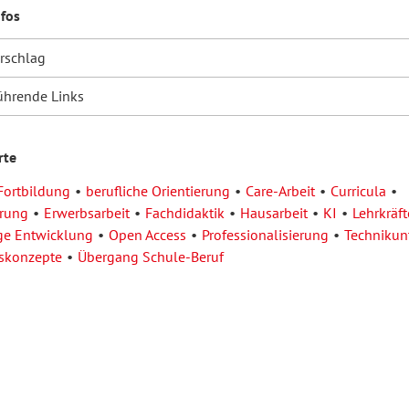
nfos
orschlag
ührende Links
rte
Fortbildung
berufliche Orientierung
Care-Arbeit
Curricula
erung
Erwerbsarbeit
Fachdidaktik
Hausarbeit
KI
Lehrkräft
ge Entwicklung
Open Access
Professionalisierung
Technikunt
tskonzepte
Übergang Schule-Beruf