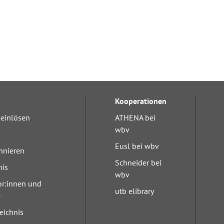
Kooperationen
einlösen
ATHENA bei
wbv
Eusl bei wbv
nnieren
Schneider bei
nis
wbv
or:innen und
utb elibrary
e
eichnis