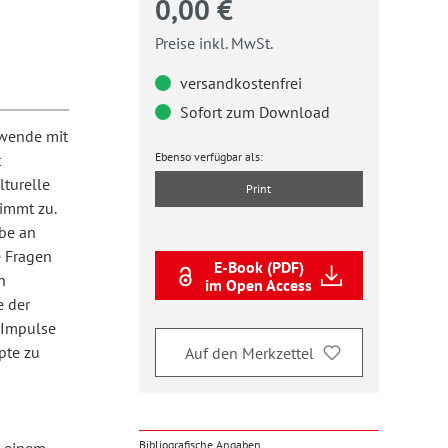
0,00 €
Preise inkl. MwSt.
versandkostenfrei
Sofort zum Download
dwende mit
Ebenso verfügbar als:
t
lturelle
Print
nimmt zu.
abe an
e Fragen
E-Book (PDF)
n
im Open Access
e der
 Impulse
pte zu
Auf den Merkzettel
Bibliografische Angaben