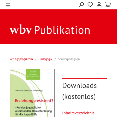
Verlagsprogramm
/
Pädagogik
/
Sonderpädagogik
Downloads
(kostenlos)
Inhaltsverzeichnis