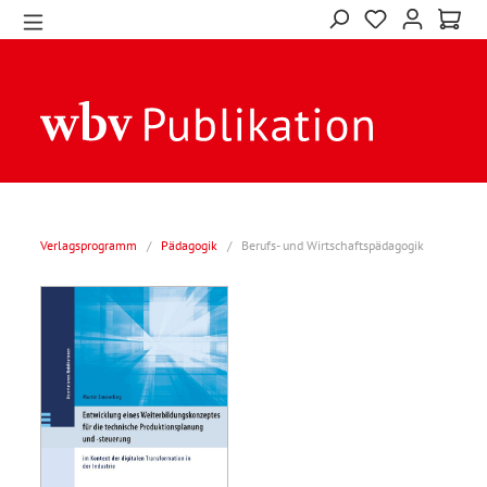
Verlagsprogramm
/
Pädagogik
/
Berufs- und Wirtschaftspädagogik