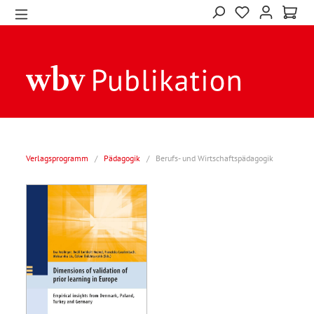
Verlagsprogramm
/
Pädagogik
/
Berufs- und Wirtschaftspädagogik