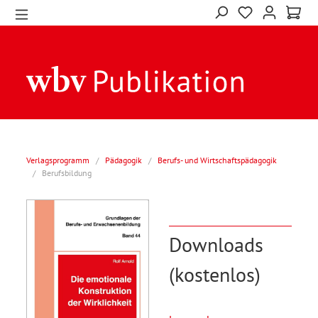
Verlagsprogramm
/
Pädagogik
/
Berufs- und Wirtschaftspädagogik
/
Berufsbildung
Downloads
(kostenlos)