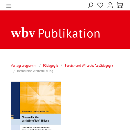
Verlagsprogramm
/
Pädagogik
/
Berufs- und Wirtschaftspädagogik
/
Berufliche Weiterbildung