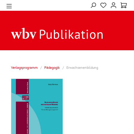
Verlagsprogramm
/
Pädagogik
/
Erwachsenenbildung