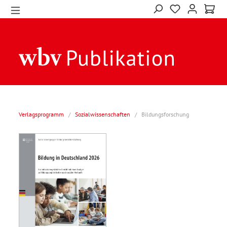
Verlagsprogramm
/
Sozialwissenschaften
/
Bildungsforschung