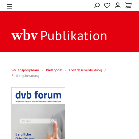
Verlagsprogramm
/
Pädagogik
/
Erwachsenenbildung
/
Bildungsberatung