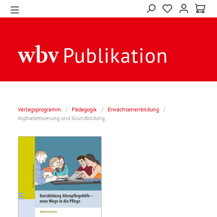
Verlagsprogramm
/
Pädagogik
/
Erwachsenenbildung
/
Alphabetisierung und Grundbildung