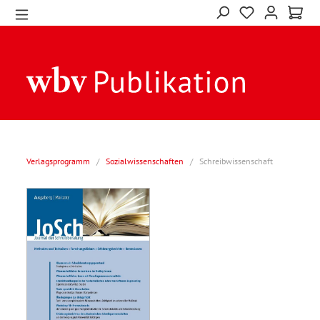
Verlagsprogramm
/
Sozialwissenschaften
/
Schreibwissenschaft