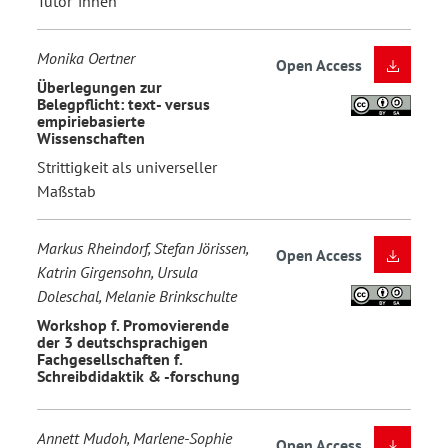
Tutor*innen
Monika Oertner
Open Access
Überlegungen zur
Belegpflicht: text- versus
empiriebasierte
Wissenschaften
Strittigkeit als universeller
Maßstab
Markus Rheindorf, Stefan Jörissen,
Open Access
Katrin Girgensohn, Ursula
Doleschal, Melanie Brinkschulte
Workshop f. Promovierende
der 3 deutschsprachigen
Fachgesellschaften f.
Schreibdidaktik & -forschung
Annett Mudoh, Marlene-Sophie
Open Access