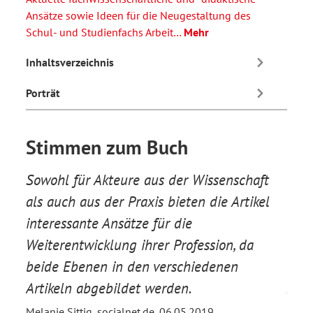
Ansätze sowie Ideen für die Neugestaltung des
Schul- und Studienfachs Arbeit…
Mehr
Inhaltsverzeichnis
Porträt
Stimmen zum Buch
räge
Sowohl für Akteure aus der Wissenschaft
In s
als auch aus der Praxis bieten die Artikel
Tagu
interessante Ansätze für die
er z
ährt
Weiterentwicklung ihrer Profession, da
glei
s
beide Ebenen in den verschiedenen
den 
Artikeln abgebildet werden.
Arbe
Melanie Sittig, socialnet.de, 06.05.2019
Prof.