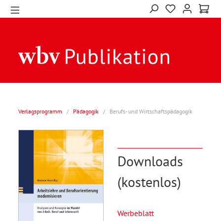
Verlagsprogramm
/
Pädagogik
/
Berufs- und Wirtschaftspädagogik
Downloads
(kostenlos)
Werbeblatt