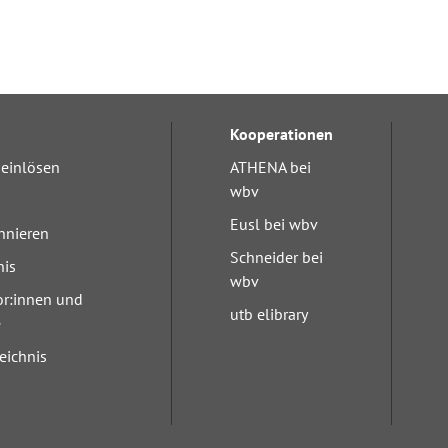
Kooperationen
einlösen
ATHENA bei
wbv
Eusl bei wbv
nnieren
Schneider bei
nis
wbv
or:innen und
utb elibrary
e
eichnis