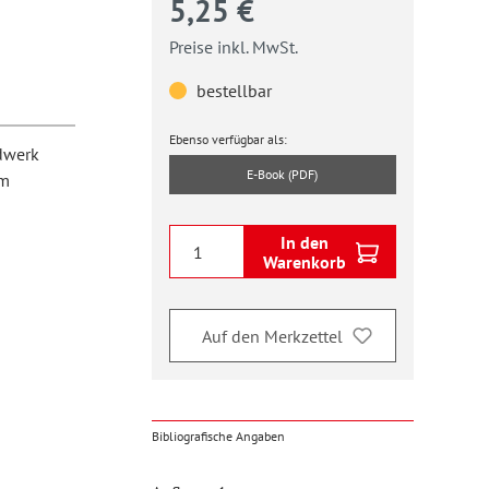
5,25 €
Preise inkl. MwSt.
bestellbar
Ebenso verfügbar als:
ndwerk
E-Book (PDF)
om
In den
Warenkorb
Auf den Merkzettel
Bibliografische Angaben