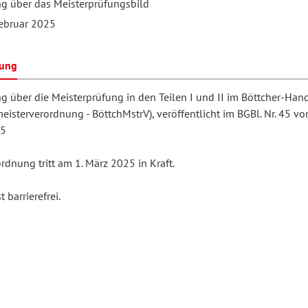
g über das Meisterprüfungsbild
ebruar 2025
hilosophie
oziale Arbeit
orum Erwachsenenbildung
Schule und Unterricht
bung
g über die Meisterprüfung in den Teilen I und II im Böttcher-Ha
chul- und Unterrichtsforschung
AB-Forum
eisterverordnung - BöttchMstrV), veröffentlicht im BGBl. Nr. 45 v
25
ersonal- und
rdnung tritt am 1. März 2025 in Kraft.
oSch
rganisationsentwicklung
 barrierefrei.
eminar
eitschrift für
remdsprachenforschung