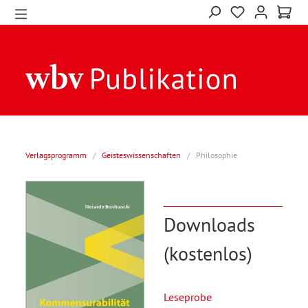
Verlagsprogramm
/
Geisteswissenschaften
/
Philosophie
Downloads
(kostenlos)
Leseprobe