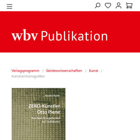
Verlagsprogramm
/
Geisteswissenschaften
/
Kunst
/
Künstlermonografien