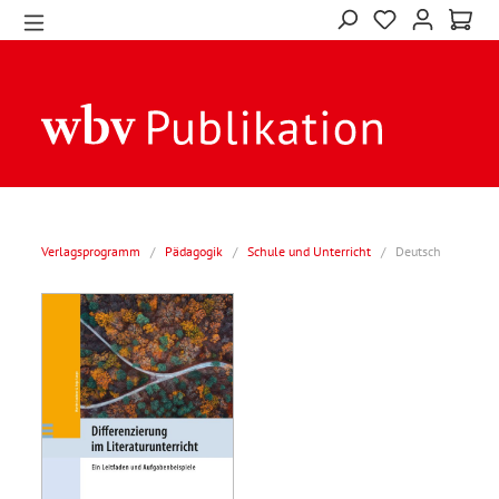
Verlagsprogramm
/
Pädagogik
/
Schule und Unterricht
/
Deutsch