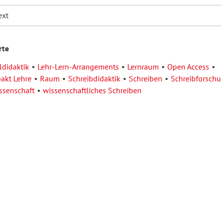
ext
rte
didaktik
Lehr-Lern-Arrangements
Lernraum
Open Access
pakt Lehre
Raum
Schreibdidaktik
Schreiben
Schreibforsch
ssenschaft
wissenschaftliches Schreiben