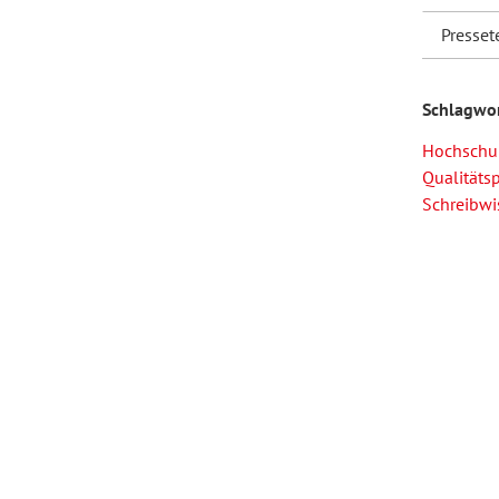
Presset
Forum Arbeitslehre
Schlagwo
Hochschul
Qualitäts
Schreibwi