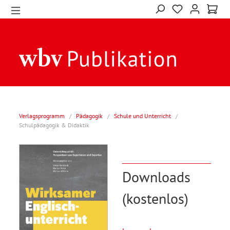
Verlagsprogramm
/
Pädagogik
/
Schule und Unterricht
/
Schulpädagogik & Didaktik
Downloads
(kostenlos)