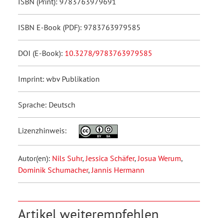
ISBN (Print): 9783763979691
ISBN E-Book (PDF): 9783763979585
DOI (E-Book):
10.3278/9783763979585
Imprint: wbv Publikation
Sprache: Deutsch
Lizenzhinweis:
Autor(en):
Nils Suhr
,
Jessica Schäfer
,
Josua Werum
,
Dominik Schumacher
,
Jannis Hermann
Artikel weiterempfehlen