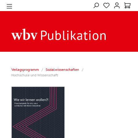
Verlagsprogramm
/
Sozialwissenschaften
/
Hochschule und Wissenschaft