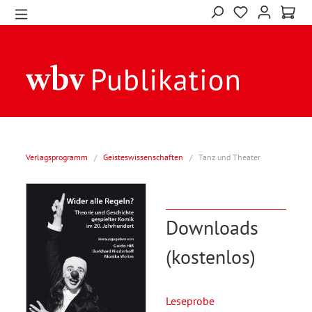
Verlagsprogramm
/
Geisteswissenschaften
/
Tanz und Theater
Downloads
(kostenlos)
Leseprobe