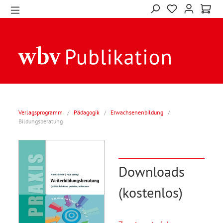
Verlagsprogramm
/
Pädagogik
/
Erwachsenenbildung
/
Bildungsberatung
Downloads
(kostenlos)