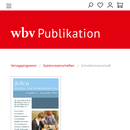
Verlagsprogramm
/
Sozialwissenschaften
/
Schreibwissenschaft