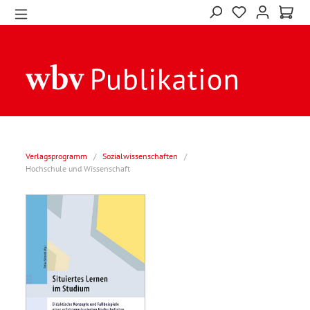
Verlagsprogramm
/
Sozialwissenschaften
/
Hochschule und Wissenschaft