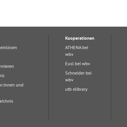
Kooperationen
einlösen
ATHENA bei
wbv
Eusl bei wbv
nnieren
Schneider bei
nis
wbv
or:innen und
utb elibrary
e
eichnis