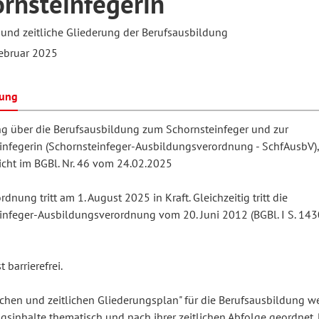
rnsteinfegerin
 und zeitliche Gliederung der Berufsausbildung
hilosophie
oziale Arbeit
orum Erwachsenenbildung
Schule und Unterricht
ebruar 2025
bung
chul- und Unterrichtsforschung
AB-Forum
g über die Berufsausbildung zum Schornsteinfeger und zur
infegerin (Schornsteinfeger-Ausbildungsverordnung - SchfAusbV),
icht im BGBl. Nr. 46 vom 24.02.2025
ersonal- und
oSch
rganisationsentwicklung
rdnung tritt am 1. August 2025 in Kraft. Gleichzeitig tritt die
infeger-Ausbildungsverordnung vom 20. Juni 2012 (BGBl. I S. 143
eminar
 barrierefrei.
eitschrift für
ichen und zeitlichen Gliederungsplan" für die Berufsausbildung w
remdsprachenforschung
gsinhalte thematisch und nach ihrer zeitlichen Abfolge geordnet. 