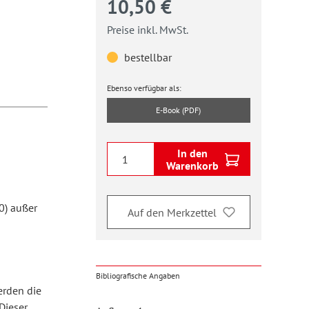
10,50 €
Preise inkl. MwSt.
bestellbar
Ebenso verfügbar als:
E-Book (PDF)
In den
Warenkorb
0) außer
Auf den Merkzettel
Bibliografische Angaben
erden die
Dieser