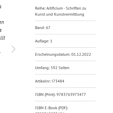
s
Für Kunstliebhaber, Geschichtsinteress
Reihe: Artificium - Schriften zu
Historiker bietet die einzigartige Publi
Kunst und Kunstvermittlung
en
besonders reizvolle, bestimmt neue Le
Band: 67
s
Betrachtungserfahrung.
llt
Jochen Vatter, weltbild.de, November 2023
Auflage: 1
r
Erscheinungsdatum: 01.12.2022
Umfang: 592 Seiten
Artikelnr: I73484
ISBN (Print): 9783763973477
ISBN E-Book (PDF):