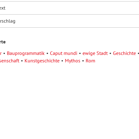
ext
orschlag
rte
r
Bauprogrammatik
Caput mundi
ewige Stadt
Geschichte
senschaft
Kunstgeschichte
Mythos
Rom