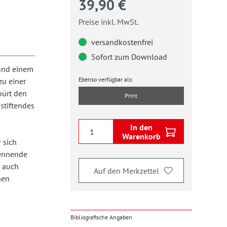
39,90 €
Preise inkl. MwSt.
versandkostenfrei
Sofort zum Download
 und einem
Ebenso verfügbar als:
zu einer
spürt den
Print
stiftendes
In den
Warenkorb
 sich
kennende
h auch
Auf den Merkzettel
hen
Bibliografische Angaben