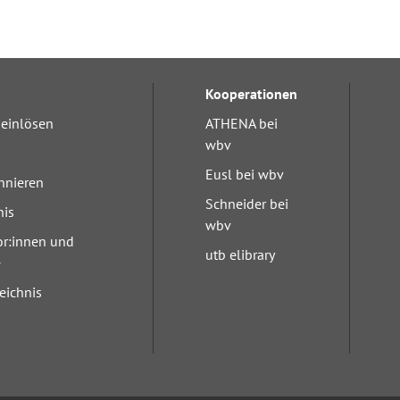
Kooperationen
einlösen
ATHENA bei
wbv
Eusl bei wbv
nnieren
Schneider bei
nis
wbv
or:innen und
utb elibrary
e
eichnis