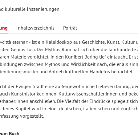
d kulturelle Inszenierungen
hilosophie
oziale Arbeit
orum Erwachsenenbildung
Schule und Unterricht
bung
Inhaltsverzeichnis
Porträt
»città eterna« - ist ein Kaleidoskop aus Geschichte, Kunst, Kultur
nden Genius Loci. Der Mythos Rom hat sich über die Jahrhunderte 
chul- und Unterrichtsforschung
AB-Forum
baren Materie verdichtet, in den Kunibert Bering tief eintaucht. Er 
rbindungen zwischen Mythos und Wirklichkeit nach, die er als sinn
ersonal- und
rientierungsmuster und Antrieb kulturellen Handelns betrachtet.
oSch
rganisationsentwicklung
cht der Ewigen Stadt eine außergewöhnliche Liebeserklärung, der
auch Kunsthistoriker:innen, Kulturwissenschaftler:innen und be
haber:innen anschließen. Die Vielfalt der Eindrücke spiegelt sic
eminar
: Jedes Kapitel wird in einer deutschen, italienischen und englisc
assung vorgestellt.
eitschrift für
zum Buch
remdsprachenforschung