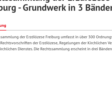
burg - Grundwerk in 3 Bände
hilosophie
oziale Arbeit
orum Erwachsenenbildung
Schule und Unterricht
bung
ssammlung der Erzdiözese Freiburg umfasst in über 300 Ordnu
chul- und Unterrichtsforschung
AB-Forum
 Rechtsvorschriften der Erzdiözese, Regelungen der Kirchlichen V
irchlichen Dienstes. Die Rechtssammlung erscheint in drei Bänden
ersonal- und
oSch
rganisationsentwicklung
eminar
eitschrift für
remdsprachenforschung