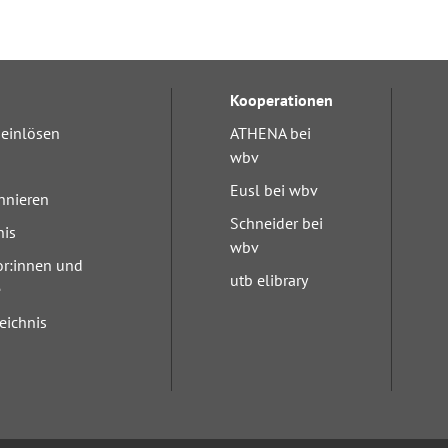
Kooperationen
einlösen
ATHENA bei
wbv
Eusl bei wbv
nnieren
Schneider bei
nis
wbv
or:innen und
utb elibrary
e
eichnis