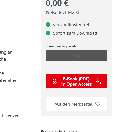
0,00 €
Preise inkl. MwSt.
versandkostenfrei
Sofort zum Download
Ebenso verfügbar als:
ung an
Print
che
he
E-Book (PDF)
terialien
im Open Access
e
Auf den Merkzettel
s-Lizenzen
Bibliografische Angaben