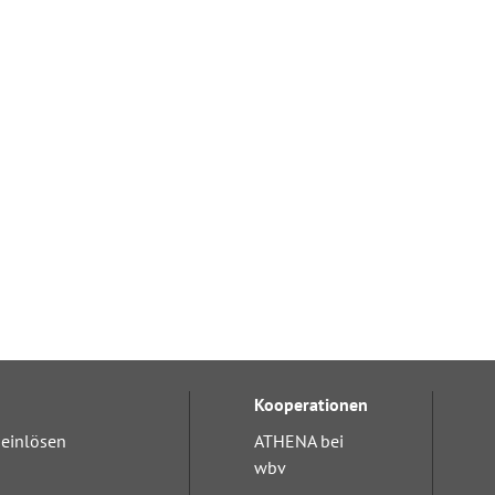
Kooperationen
einlösen
ATHENA bei
wbv