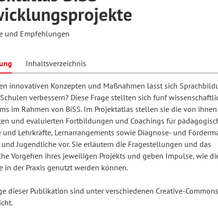
icklungsprojekte
se und Empfehlungen
hilosophie
oziale Arbeit
orum Erwachsenenbildung
Schule und Unterricht
bung
Inhaltsverzeichnis
chul- und Unterrichtsforschung
AB-Forum
en innovativen Konzepten und Maßnahmen lässt sich Sprachbild
Schulen verbessern? Diese Frage stellten sich fünf wissenschaftli
ams im Rahmen von BiSS. Im Projektatlas stellen sie die von ihnen
ersonal- und
oSch
ten und evaluierten Fortbildungen und Coachings für pädagogisc
rganisationsentwicklung
e und Lehrkräfte, Lernarrangements sowie Diagnose- und Förderma
 und Jugendliche vor. Sie erläutern die Fragestellungen und das
he Vorgehen ihres jeweiligen Projekts und geben Impulse, wie di
eminar
e in der Praxis genutzt werden können.
äge dieser Publikation sind unter verschiedenen Creative-Common
eitschrift für
icht.
remdsprachenforschung