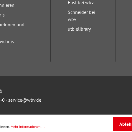
Eusl bei wbv
nnieren
Schneider bei
nis
wbv
or:innen und
utb elibrary
e
eichnis
a
-0
·
service@wbv.de
Ableh
können.
Mehr Informationen ...