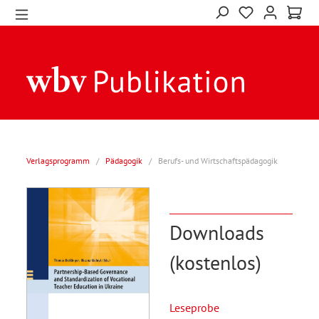
Verlagsprogramm
/
Pädagogik
/
Berufs- und Wirtschaftspädagogik
Downloads
(kostenlos)
Leseprobe