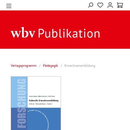
Verlagsprogramm
/
Pädagogik
/
Erwachsenenbildung