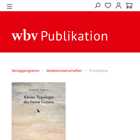
Verlagsprogramm
/
Geisteswissenschaften
/
Philosophie