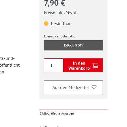
7,90 €
Preise inkl. MwSt.
bestellbar
Ebenso verfügbar als:
E-Book (PDF)
äts-und-
In den
ffentlicht
Warenkorb
an
Auf den Merkzettel
Bibliografische Angaben