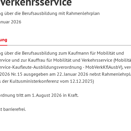
Verkehrsservice
g über die Berufsausbildung mit Rahmenlehrplan
hilosophie
oziale Arbeit
orum Erwachsenenbildung
Schule und Unterricht
anuar 2026
bung
chul- und Unterrichtsforschung
AB-Forum
g über die Berufsausbildung zum Kaufmann für Mobilität und
rvice und zur Kauffrau für Mobilität und Verkehrsservice (Mobilit
ervice-Kaufleute-Ausbildungsverordnung - MobVerkKflAusbV), verö
ersonal- und
oSch
 2026 Nr. 15 ausgegeben am 22. Januar 2026 nebst Rahmenlehrpl
rganisationsentwicklung
s der Kultusministerkonferenz vom 12.12.2025)
rdnung tritt am 1. August 2026 in Kraft.
eminar
 barrierefrei.
eitschrift für
remdsprachenforschung