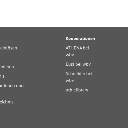
Kooperationen
einlösen
ATHENA bei
wbv
Eusl bei wbv
nnieren
Schneider bei
nis
wbv
or:innen und
utb elibrary
e
eichnis