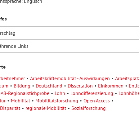
onssprache: Englisch
nfos
orschlag
ührende Links
rte
rbeitnehmer
Arbeitskräftemobilität - Auswirkungen
Arbeitsplat
raum
Bildung
Deutschland
Dissertation
Einkommen
Entl
IAB-Regionalstichprobe
Lohn
Lohndifferenzierung
Lohnhöh
tur
Mobilität
Mobilitätsforschung
Open Access
Disparität
regionale Mobilität
Sozialforschung