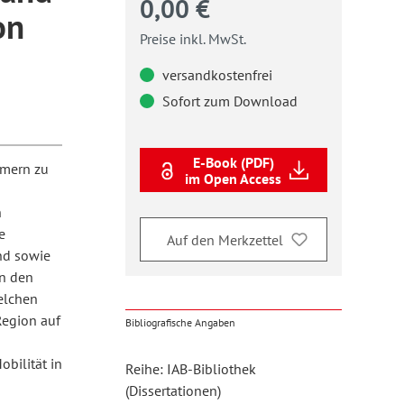
0,00 €
on
Preise inkl. MwSt.
versandkostenfrei
Sofort zum Download
E-Book (PDF)
hmern zu
im Open Access
n
e
Auf den Merkzettel
nd sowie
n den
elchen
Region auf
Bibliografische Angaben
obilität in
Reihe: IAB-Bibliothek
(Dissertationen)