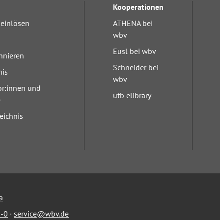
Kooperationen
einlösen
ATHENA bei
wbv
Eusl bei wbv
nnieren
Schneider bei
nis
wbv
or:innen und
utb elibrary
e
eichnis
a
-0
·
service@wbv.de