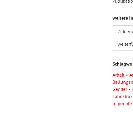
Publikati
Forum Arbeitslehre
weitere I
Zitierv
weiterf
Schlagwo
Arbeit
A
Ballungs
Gender
Lohnstruk
regionale 