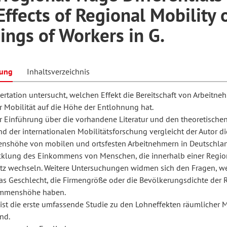
Effects of Regional Mobility 
ings of Workers in G.
hilosophie
oziale Arbeit
orum Erwachsenenbildung
Schule und Unterricht
bung
Inhaltsverzeichnis
chul- und Unterrichtsforschung
AB-Forum
ertation untersucht, welchen Effekt die Bereitschaft von Arbeitne
r Mobilität auf die Höhe der Entlohnung hat.
ersonal- und
r Einführung über die vorhandene Literatur und den theoretische
oSch
d der internationalen Mobilitätsforschung vergleicht der Autor di
rganisationsentwicklung
shöhe von mobilen und ortsfesten Arbeitnehmern in Deutschla
cklung des Einkommens von Menschen, die innerhalb einer Regio
atz wechseln. Weitere Untersuchungen widmen sich den Fragen, w
eminar
das Geschlecht, die Firmengröße oder die Bevölkerungsdichte der 
ommenshöhe haben.
 ist die erste umfassende Studie zu den Lohneffekten räumlicher M
eitschrift für
nd.
remdsprachenforschung