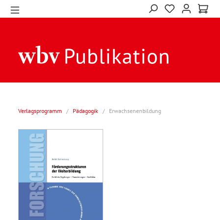
Verlagsprogramm
/
Pädagogik
/
Erwachsenenbildung