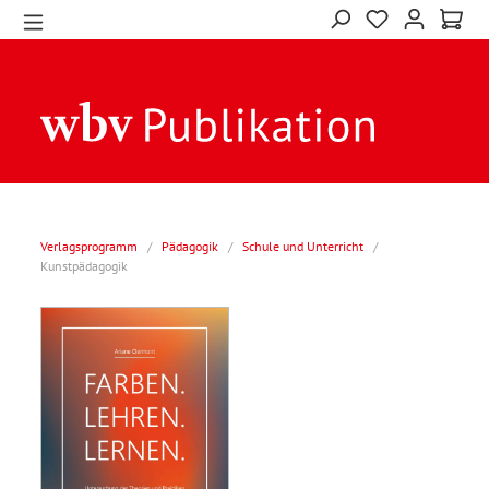
Verlagsprogramm
/
Pädagogik
/
Schule und Unterricht
/
Kunstpädagogik