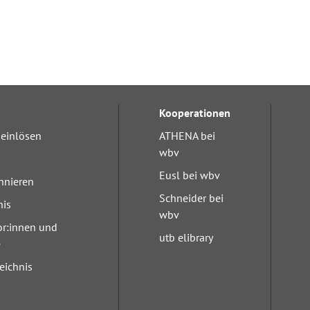
Kooperationen
einlösen
ATHENA bei
wbv
Eusl bei wbv
nnieren
Schneider bei
nis
wbv
or:innen und
utb elibrary
e
eichnis