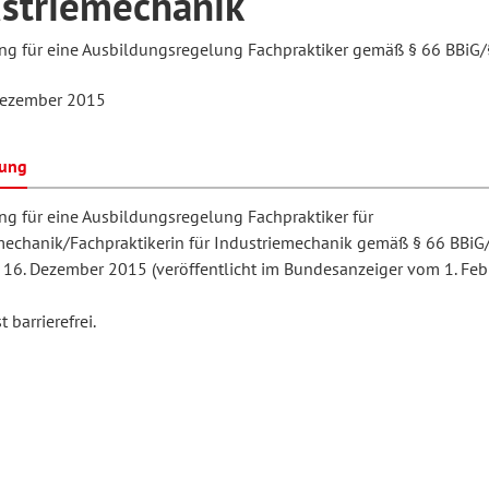
striemechanik
g für eine Ausbildungsregelung Fachpraktiker gemäß § 66 BBiG
hilosophie
oziale Arbeit
orum Erwachsenenbildung
Schule und Unterricht
Dezember 2015
bung
chul- und Unterrichtsforschung
AB-Forum
g für eine Ausbildungsregelung Fachpraktiker für
mechanik/Fachpraktikerin für Industriemechanik gemäß § 66 BBiG
ersonal- und
6. Dezember 2015 (veröffentlicht im Bundesanzeiger vom 1. Feb
oSch
rganisationsentwicklung
 barrierefrei.
eminar
eitschrift für
remdsprachenforschung