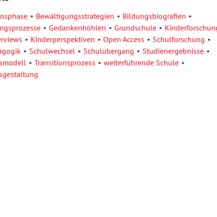
nsphase
Bewältigungsstrategien
Bildungsbiografien
ngsprozesse
Gedankenhöhlen
Grundschule
Kinderforschun
erviews
Kinderperspektiven
Open Access
Schulforschung
agogik
Schulwechsel
Schulübergang
Studienergebnisse
nsmodell
Transitionsprozess
weiterführende Schule
sgestaltung