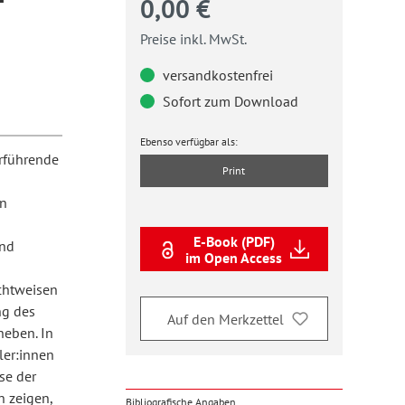
0,00 €
Preise inkl. MwSt.
versandkostenfrei
Sofort zum Download
Ebenso verfügbar als:
erführende
Print
en
E-Book (PDF)
and
im Open Access
ichtweisen
ng des
Auf den Merkzettel
heben. In
ler:innen
se der
 zeigen,
Bibliografische Angaben