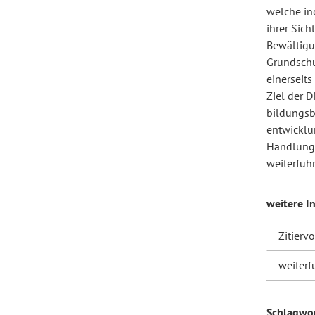
welche in
ihrer Sich
Forum Arbeitslehre
Bewältigu
Grundschu
einerseits
Ziel der D
bildungsb
entwicklu
Handlungs
weiterfüh
weitere I
Zitierv
weiterf
Schlagwo