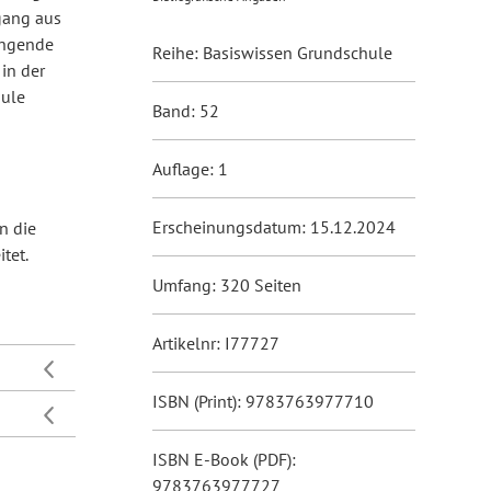
gang aus
lingende
Reihe: Basiswissen Grundschule
in der
hule
Band: 52
Auflage: 1
Erscheinungsdatum: 15.12.2024
n die
tet.
Umfang: 320 Seiten
Artikelnr: I77727
ISBN (Print): 9783763977710
ISBN E-Book (PDF):
9783763977727