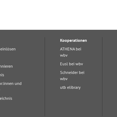
Kooperationen
einlösen
ATHENA bei
wbv
Eusl bei wbv
nnieren
Schneider bei
nis
wbv
or:innen und
utb elibrary
e
eichnis