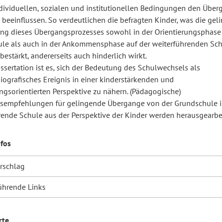
dividuellen, sozialen und institutionellen Bedingungen den Über
t beeinflussen. So verdeutlichen die befragten Kinder, was die ge
ng dieses Übergangsprozesses sowohl in der Orientierungsphase 
le als auch in der Ankommensphase auf der weiterführenden Sc
 bestärkt, andererseits auch hinderlich wirkt.
issertation ist es, sich der Bedeutung des Schulwechsels als
iografisches Ereignis in einer kinderstärkenden und
ngsorientierten Perspektive zu nähern. (Pädagogische)
empfehlungen für gelingende Übergange von der Grundschule i
rende Schule aus der Perspektive der Kinder werden herausgearbei
nfos
orschlag
ührende Links
rte