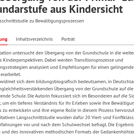
ndarstufe aus Kindersicht
sschnittstudie zu Bewältigungsprozessen
hilosophie
oziale Arbeit
orum Erwachsenenbildung
Schule und Unterricht
bung
Inhaltsverzeichnis
Porträt
chul- und Unterrichtsforschung
AB-Forum
rtation untersucht den Übergang von der Grundschule in die weit
s Kinderperspektiven. Dabei werden Transitionsprozesse und
ungsstrategien analysiert und Empfehlungen für einen gelingend
ersonal- und
oSch
rarbeitet.
rganisationsentwicklung
t widmet sich dem bildungsbiografisch bedeutsamen, in Deutschl
ngleichheitsverstärkenden Übergang von der Grundschule auf die
ende Schule. Die Autorin fokussiert sich im Besonderen auf die S
eminar
, um ein tieferes Verständnis für ihr Erleben sowie ihre Bewältigu
 zu entwickeln und ihre eigene Rolle in diesem Prozess hervorzu
itativen Längsschnittstudie wurden dafür 20 Viert- und Fünftkläss
eitschrift für
Erfahrungen vor und nach dem Schulwechsel befragt. Die Ergebnis
remdsprachenforschung
s und des innovativen methodischen Formats der Gedankenhöhlen