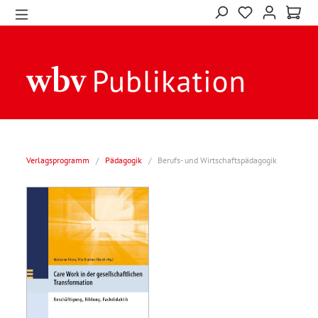
Verlagsprogramm
/
Pädagogik
/
Berufs- und Wirtschaftspädagogik