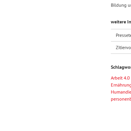
Bildung u
Forum Arbeitslehre
weitere I
Presset
Zitierv
Schlagwo
Arbeit 4.0
Ernährun
Humandien
personenb