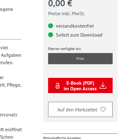
0,00 €
zogene
Preise inkl. MwSt.
versandkostenfrei
Sofort zum Download
viel
Ebenso verfügbar als:
d Aufgaben
Print
erufen.
er
E-Book (PDF)
t, Pflege,
im Open Access
Auf den Merkzettel
ersonals
ft eröffnet
flichen
Bibliografische Angaben