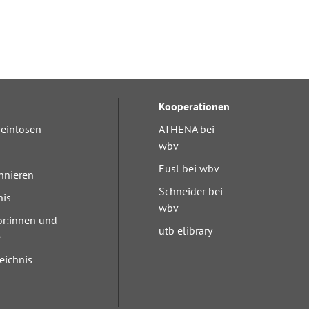
Kooperationen
einlösen
ATHENA bei
wbv
Eusl bei wbv
nnieren
Schneider bei
nis
wbv
or:innen und
utb elibrary
e
eichnis