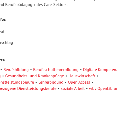
nd Berufspädagogik des Care-Sektors.
nfos
ext
orschlag
rte
Berufsbildung
Berufsschullehrerbildung
Digitale Kompeten
g
Gesundheits- und Krankenpflege
Hauswirtschaft
stleistungsberufe
Lehrerbildung
Open Access
ezogene Dienstleistungsberufe
soziale Arbeit
wbv OpenLibra