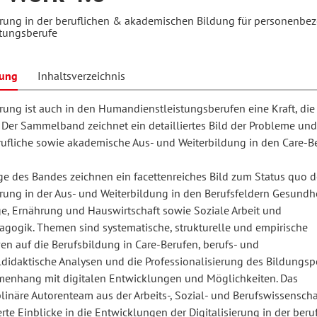
ierung in der beruflichen & akademischen Bildung für personenbe
stungsberufe
hilosophie
oziale Arbeit
orum Erwachsenenbildung
Schule und Unterricht
bung
Inhaltsverzeichnis
erung ist auch in den Humandienstleistungsberufen eine Kraft, die 
chul- und Unterrichtsforschung
AB-Forum
. Der Sammelband zeichnet ein detailliertes Bild der Probleme un
erufliche sowie akademische Aus- und Weiterbildung in den Care-B
ersonal- und
oSch
äge des Bandes zeichnen ein facettenreiches Bild zum Status quo d
rganisationsentwicklung
erung in der Aus- und Weiterbildung in den Berufsfeldern Gesundhei
ge, Ernährung und Hauswirtschaft sowie Soziale Arbeit und
agogik. Themen sind systematische, strukturelle und empirische
eminar
en auf die Berufsbildung in Care-Berufen, berufs- und
didaktische Analysen und die Professionalisierung des Bildungsp
enhang mit digitalen Entwicklungen und Möglichkeiten. Das
eitschrift für
plinäre Autorenteam aus der Arbeits-, Sozial- und Berufswissenscha
remdsprachenforschung
erte Einblicke in die Entwicklungen der Digitalisierung in der beru