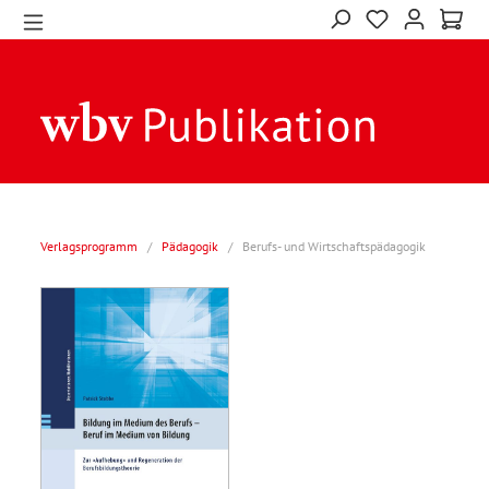
Verlagsprogramm
/
Pädagogik
/
Berufs- und Wirtschaftspädagogik