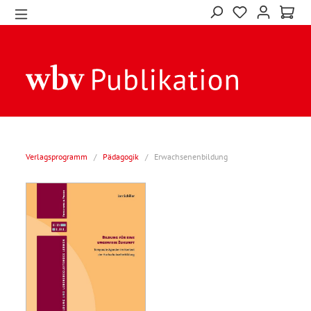
Verlagsprogramm
/
Pädagogik
/
Erwachsenenbildung