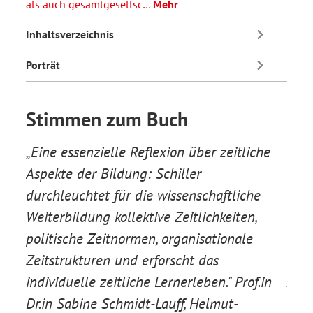
als auch gesamtgesellsc…
Mehr
Inhaltsverzeichnis
Porträt
Stimmen zum Buch
er,
„Eine essenzielle Reflexion über zeitliche
„Mit
Aspekte der Bildung: Schiller
ein 
durchleuchtet für die wissenschaftliche
Gese
Weiterbildung kollektive Zeitlichkeiten,
Bild
iner
politische Zeitnormen, organisationale
wiss
Zeitstrukturen und erforscht das
(int
,
individuelle zeitliche Lernerleben." Prof.in
Anal
Dr.in Sabine Schmidt-Lauff, Helmut-
EWR 